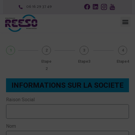
06 16 29 37 49
1
2
3
4
Etape
Etape3
Etape4
2
INFORMATIONS SUR LA SOCIETE
Raison Social
Nom