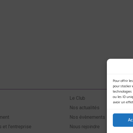
Pour offrir l
pour stocker 
technologies
ou les ID uni
Le Club
avoir un effe
Nos actualités
ment
Nos évènements
Ac
 et l'entreprise
Nous rejoindre