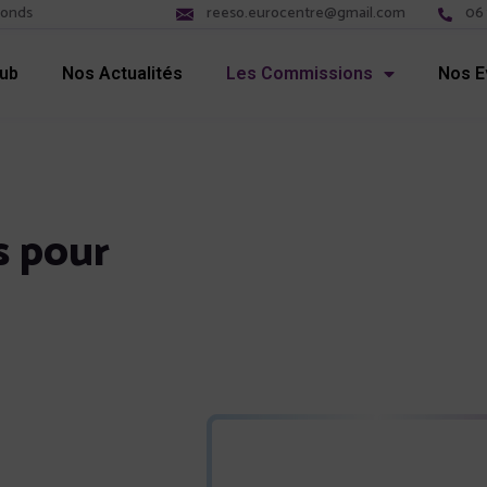
fonds
reeso.eurocentre@gmail.com
06 
lub
Nos Actualités
Les Commissions
Nos 
s pour