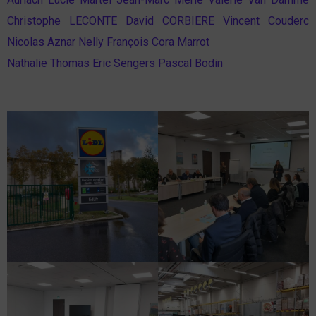
Christophe LECONTE
David CORBIERE
Vincent Couderc
Nicolas Aznar
Nelly François
Cora Marrot
Nathalie Thomas
Eric Sengers
Pascal Bodin