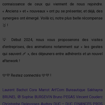
connaissance de ceux qui viennent de nous rejoindre.
« Anciens » et « nouveaux » ont pu se présenter, et déjà, des
synergies ont émergé. Voilà ici, notre plus belle récompense
🥇 !
💡 Début 2024, nous vous proposerons des visites
d’entreprises, des animations notamment sur « les gestes
qui sauvent 🩹 », des déjeuners entre adhérents et un nouvel
afterwork !
🩵💜 Restez connectés 🩵💜 !
Laurent Bachot
Cora Marrot
Art’Com Bureautique
Sakhayna
BRUNEL
🧭 Sophie BURGEVIN
Bruno PEGAS
Vincent Couderc
Christophe Deleysses
Audrey DUC – DUC FINANCES PROS