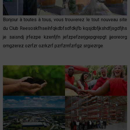
Bonjour à toutes à tous, vous trouverez le tout nouveau site
du Club Reesoskfhseihfqkdbfsdfdkjfb kqsjdbfjkshdfjsgdfjhs
je saisndj jrfezpe kzenfjfn jefzpefzerjgepgrepgt jjeoreorg
orngzerez ozrfzr ozrkzrf pzrfzrnfzrfgz srgiezrge