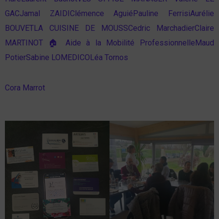
GAC
Jamal ZAIDI
Clémence Aguié
Pauline Ferrisi
Aurélie
BOUVET
LA CUISINE DE MOUSS
Cedric Marchadier
Claire
MARTINOT 🏠 Aide à la Mobilité Professionnelle
Maud
Potier
Sabine LOMEDICO
Léa Tornos
Cora Marrot