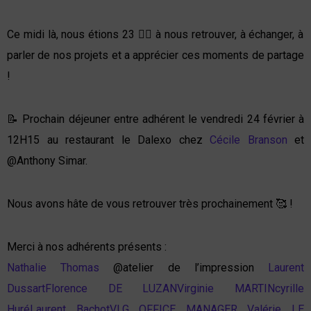
Ce midi là, nous étions 23 👌🏼 à nous retrouver, à échanger, à
parler de nos projets et a apprécier ces moments de partage
!
📝 Prochain déjeuner entre adhérent le vendredi 24 février à
12H15 au restaurant le Dalexo chez
Cécile Branson
et
@Anthony Simar.
Nous avons hâte de vous retrouver très prochainement 🥰 !
Merci à nos adhérents présents :
Nathalie Thomas
@atelier de l’impression
Laurent
Dussart
Florence DE LUZAN
Virginie MARTIN
cyrille
Huré
Laurent Bachot
VLG OFFICE MANAGER Valérie LE