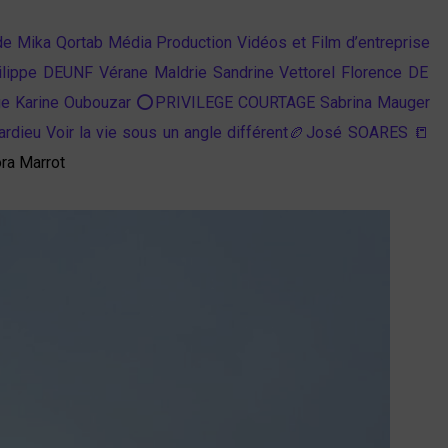
de Mika
Qortab Média Production Vidéos et Film d’entreprise
lippe DEUNF
Vérane Maldrie
Sandrine Vettorel
Florence DE
ge
Karine Oubouzar ⭕PRIVILEGE COURTAGE
Sabrina Mauger
rdieu Voir la vie sous un angle différent
🏉José SOARES 📒
a Marrot