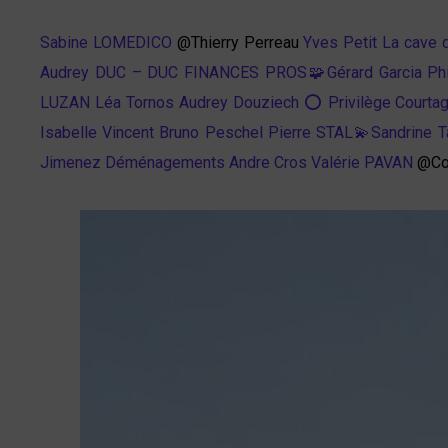
Sabine LOMEDICO
@Thierry Perreau
Yves Petit
La cave 
Audrey DUC – DUC FINANCES PROS🧩
Gérard Garcia
Phi
LUZAN
Léa Tornos
Audrey Douziech ⭕ Privilège Courta
Isabelle Vincent
Bruno Peschel
Pierre STAL
💫Sandrine Ta
Jimenez Déménagements
Andre Cros
Valérie PAVAN
@Cor