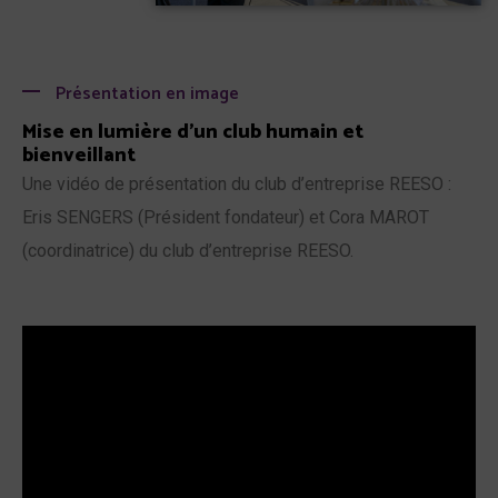
2
2
3
Présentation en image
3
Mise en lumière d'un club humain et
bienveillant
3
Une vidéo de présentation du club d’entreprise REESO :
4
0
Eris SENGERS (Président fondateur) et Cora MAROT
4
6
(coordinatrice) du club d’entreprise REESO.
4
2
0
5
8
8
5
4
6
6
0
4
6
6
2
6
2
0
7
8